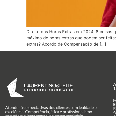
Direito das Horas Extras em 2024: 8 coisas 
máximo de horas extras que podem ser feita
extras? Acordo de Compensação de […]
A
1
F
E
Atender às expectativas dos clientes com lealdade e
R
excelência. Competência, ética e profissionalismo
S
compõem o lema central do nosso escritório.