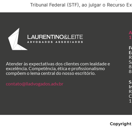
Tribunal Federal (STF), ao julgar o Recurso E
A
1
F
E
R
S
Atender às expectativas dos clientes com lealdade e
8
excelência. Competência, ética e profissionalismo
8
compõem o lema central do nosso escritório.
S
contato@lladvogados.adv.br
I
R
C
1
Copyright