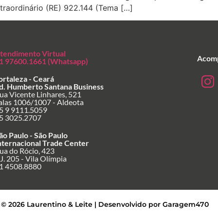
xtraordinário (RE) 922.144 (Tema […]
tendimento Virtual
Acomp
1 97600.1661 (Whatsapp)
ortaleza - Ceará
d. Humberto Santana Business
ua Vicente Linhares, 521
alas 1006/1007 - Aldeota
5 9 9111.5059
5 3025.2707
ão Paulo - São Paulo
nternacional Trade Center
ua do Rócio, 423
J. 205 - Vila Olímpia
1 4508.8880
 © 2026 Laurentino & Leite | Desenvolvido por Garagem470