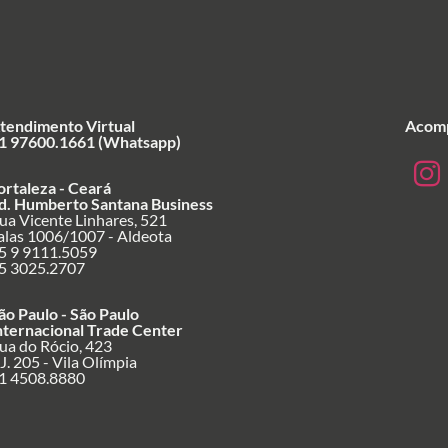
tendimento Virtual
Acomp
1 97600.1661 (Whatsapp)
ortaleza - Ceará
d. Humberto Santana Business
ua Vicente Linhares, 521
alas 1006/1007 - Aldeota
5 9 9111.5059
5 3025.2707
ão Paulo - São Paulo
nternacional Trade Center
ua do Rócio, 423
J. 205 - Vila Olímpia
1 4508.8880