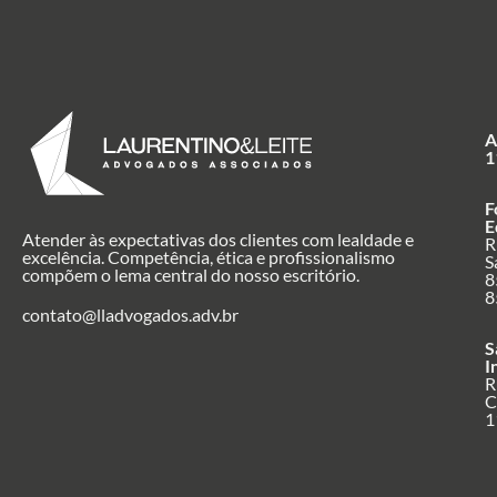
A
1
F
E
Atender às expectativas dos clientes com lealdade e
R
excelência. Competência, ética e profissionalismo
S
compõem o lema central do nosso escritório.
8
8
contato@lladvogados.adv.br
S
I
R
C
1