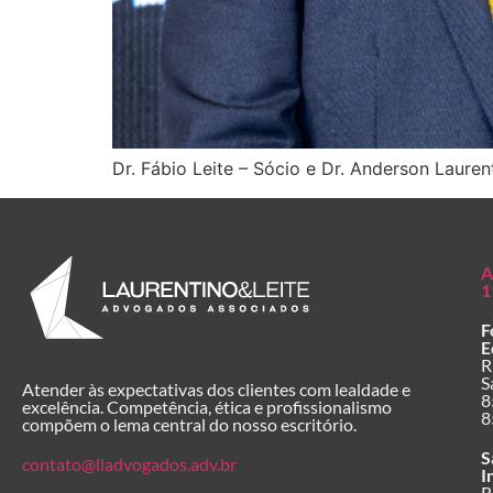
Dr. Fábio Leite – Sócio e Dr. Anderson Lauren
A
1
F
E
R
S
Atender às expectativas dos clientes com lealdade e
8
excelência. Competência, ética e profissionalismo
8
compõem o lema central do nosso escritório.
S
contato@lladvogados.adv.br
I
R