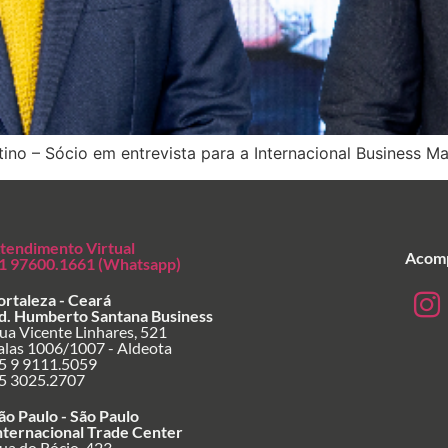
tino – Sócio em entrevista para a Internacional Business M
tendimento Virtual
Acomp
1 97600.1661 (Whatsapp)
ortaleza - Ceará
d. Humberto Santana Business
ua Vicente Linhares, 521
alas 1006/1007 - Aldeota
5 9 9111.5059
5 3025.2707
ão Paulo - São Paulo
nternacional Trade Center
ua do Rócio, 423