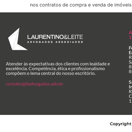
nos contratos de compra e venda de imóveis 
A
1
F
E
R
S
Atender às expectativas dos clientes com lealdade e
8
excelência. Competência, ética e profissionalismo
8
compõem o lema central do nosso escritório.
S
contato@lladvogados.adv.br
I
R
C
1
Copyright