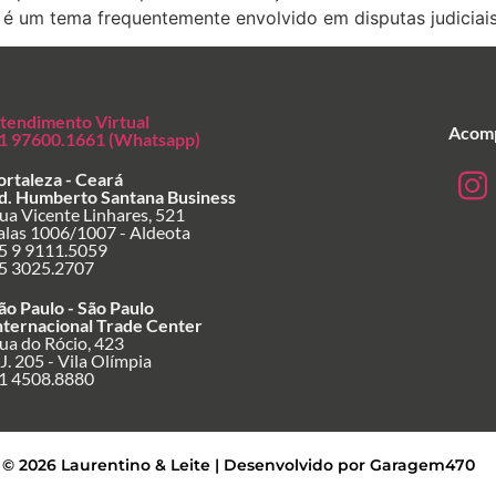
é um tema frequentemente envolvido em disputas judiciais
tendimento Virtual
Acomp
1 97600.1661 (Whatsapp)
ortaleza - Ceará
d. Humberto Santana Business
ua Vicente Linhares, 521
alas 1006/1007 - Aldeota
5 9 9111.5059
5 3025.2707
ão Paulo - São Paulo
nternacional Trade Center
ua do Rócio, 423
J. 205 - Vila Olímpia
1 4508.8880
 © 2026 Laurentino & Leite | Desenvolvido por Garagem470