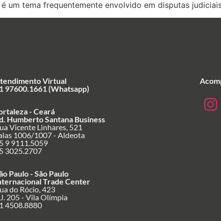
é um tema frequentemente envolvido em disputas judiciais
tendimento Virtual
Acomp
1 97600.1661 (Whatsapp)
ortaleza - Ceará
d. Humberto Santana Business
ua Vicente Linhares, 521
alas 1006/1007 - Aldeota
5 9 9111.5059
5 3025.2707
ão Paulo - São Paulo
nternacional Trade Center
ua do Rócio, 423
J. 205 - Vila Olímpia
1 4508.8880