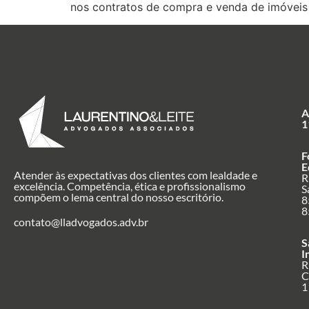
nos contratos de compra e venda de imóveis 
A
1
F
E
Atender às expectativas dos clientes com lealdade e
R
excelência. Competência, ética e profissionalismo
S
compõem o lema central do nosso escritório.
8
8
contato@lladvogados.adv.br
S
I
R
C
1