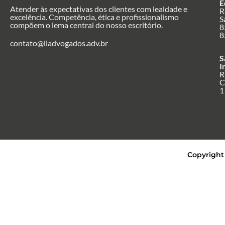
E
Atender às expectativas dos clientes com lealdade e
R
excelência. Competência, ética e profissionalismo
S
compõem o lema central do nosso escritório.
8
8
contato@lladvogados.adv.br
S
I
R
C
1
Copyright