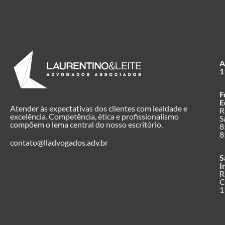
A
1
F
E
Atender às expectativas dos clientes com lealdade e
R
excelência. Competência, ética e profissionalismo
S
compõem o lema central do nosso escritório.
8
8
contato@lladvogados.adv.br
S
I
R
C
1