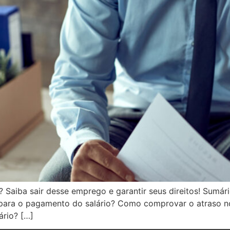
Saiba sair desse emprego e garantir seus direitos! Sumári
is para o pagamento do salário? Como comprovar o atraso 
ário? […]